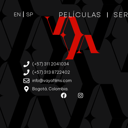
PELÍCULAS
SER
EN
SP
(+57) 311 2041034
(+57) 313 8722402
info@vayafilms.com
Bogotá, Colombia.